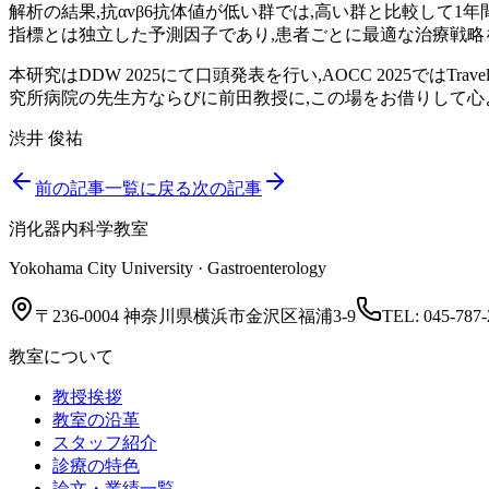
解析の結果,抗αvβ6抗体値が低い群では,高い群と比較して
指標とは独立した予測因子であり,患者ごとに最適な治療戦略
本研究はDDW 2025にて口頭発表を行い,AOCC 2025で
究所病院の先生方ならびに前田教授に,この場をお借りして心
渋井 俊祐
前の記事
一覧に戻る
次の記事
消化器内科学教室
Yokohama City University · Gastroenterology
〒236-0004 神奈川県横浜市金沢区福浦3-9
TEL:
045-787-
教室について
教授挨拶
教室の沿革
スタッフ紹介
診療の特色
論文・業績一覧