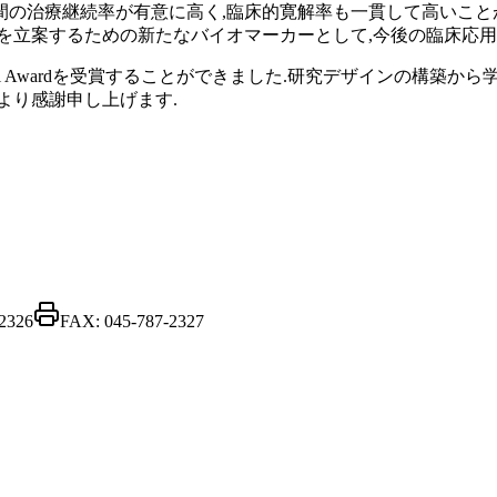
1年間の治療継続率が有意に高く,臨床的寛解率も一貫して高いこと
を立案するための新たなバイオマーカーとして,今後の臨床応用
はTravel Awardを受賞することができました.研究デザインの
より感謝申し上げます.
2326
FAX:
045-787-2327