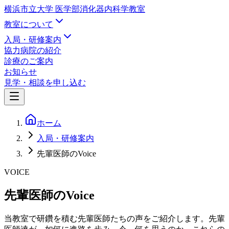
横浜市立大学 医学部
消化器内科学教室
教室について
入局・研修案内
協力病院の紹介
診療のご案内
お知らせ
見学・相談を申し込む
ホーム
入局・研修案内
先輩医師のVoice
VOICE
先輩医師のVoice
当教室で研鑽を積む先輩医師たちの声をご紹介します。先輩