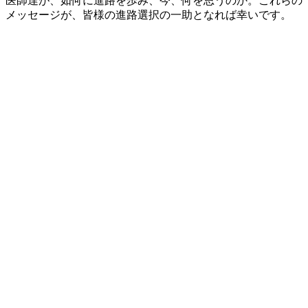
医師達が、如何に進路を歩み、今、何を思うのか。これらの
メッセージが、皆様の進路選択の一助となれば幸いです。
当教室の教室員は、経歴や出身も異なれば、志すところも
様々です。 当教室では、消化器内科医としてのレベルアッ
プを希望される皆さんに様々な選択肢を用意することが可能
です。 是非、お気軽に施設見学にお越しいただくか、オン
ライン相談会をご利用ください。
若手医師の声
横浜南共済病院
令和2年卒・専攻医2年目
杏林大学医学部卒