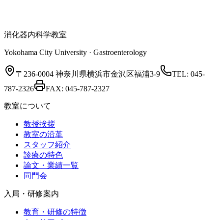
消化器内科学教室
Yokohama City University · Gastroenterology
〒236-0004 神奈川県横浜市金沢区福浦3-9
TEL:
045-
787-2326
FAX:
045-787-2327
教室について
教授挨拶
教室の沿革
スタッフ紹介
診療の特色
論文・業績一覧
同門会
入局・研修案内
教育・研修の特徴