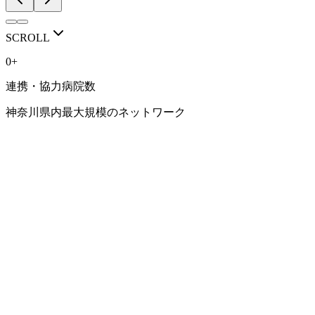
RECRUIT / VISIT
人を育てる医局で
SCROLL
ありたい。
0
+
連携・協力病院数
豊富な症例、専門性の高い診療、研究に取り組める環境。 そ
して、一人ひとりのキャリアに向き合う指導体制。
神奈川県内最大規模のネットワーク
横浜市立大学 消化器内科学教室で、 あなたらしい消化器内科
医の道を考えてみませんか。
見学・相談会はこちら
研修環境を見る
NETWORK
連携病院