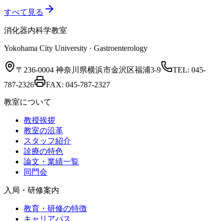
すべて見る
消化器内科学教室
Yokohama City University · Gastroenterology
〒236-0004 神奈川県横浜市金沢区福浦3-9
TEL:
045-
787-2326
FAX:
045-787-2327
教室について
教授挨拶
教室の沿革
スタッフ紹介
診療の特色
論文・業績一覧
同門会
入局・研修案内
教育・研修の特徴
キャリアパス