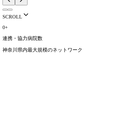
RECRUIT / VISIT
人を育てる医局で
SCROLL
ありたい。
0
+
連携・協力病院数
豊富な症例、専門性の高い診療、研究に取り組める環境。 
神奈川県内最大規模のネットワーク
横浜市立大学 消化器内科学教室で、 あなたらしい消化器内
見学・相談会はこちら
研修環境を見る
NETWORK
連携病院