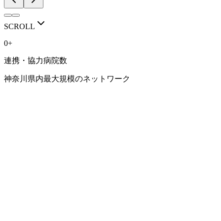
RECRUIT / VISIT
人を育てる医局で
SCROLL
ありたい。
0
+
連携・協力病院数
豊富な症例、専門性の高い診療、研究に取り組める環境。 そ
して、一人ひとりのキャリアに向き合う指導体制。
神奈川県内最大規模のネットワーク
横浜市立大学 消化器内科学教室で、 あなたらしい消化器内科
医の道を考えてみませんか。
見学・相談会はこちら
研修環境を見る
NETWORK
連携病院