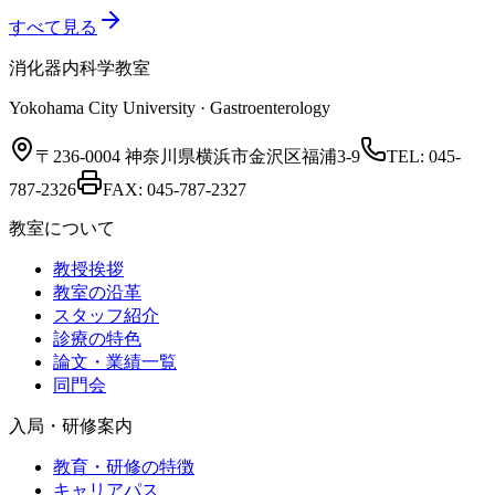
すべて見る
消化器内科学教室
Yokohama City University · Gastroenterology
〒236-0004 神奈川県横浜市金沢区福浦3-9
TEL:
045-
787-2326
FAX:
045-787-2327
教室について
教授挨拶
教室の沿革
スタッフ紹介
診療の特色
論文・業績一覧
同門会
入局・研修案内
教育・研修の特徴
キャリアパス