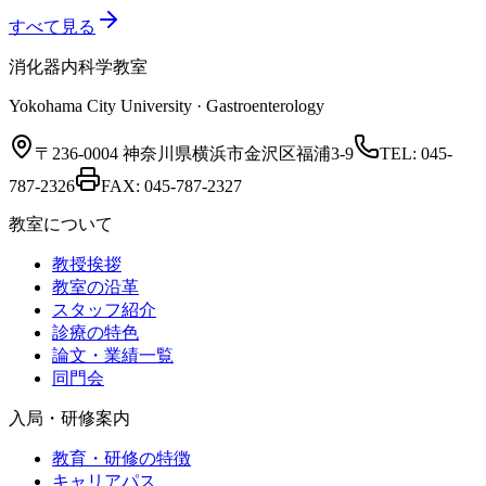
すべて見る
消化器内科学教室
Yokohama City University · Gastroenterology
〒236-0004 神奈川県横浜市金沢区福浦3-9
TEL:
045-
787-2326
FAX:
045-787-2327
教室について
教授挨拶
教室の沿革
スタッフ紹介
診療の特色
論文・業績一覧
同門会
入局・研修案内
教育・研修の特徴
キャリアパス