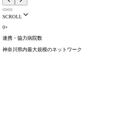
RECRUIT / VISIT
人を育てる医局で
SCROLL
ありたい。
0
+
連携・協力病院数
豊富な症例、専門性の高い診療、研究に取り組める環境。 そ
して、一人ひとりのキャリアに向き合う指導体制。
神奈川県内最大規模のネットワーク
横浜市立大学 消化器内科学教室で、 あなたらしい消化器内科
医の道を考えてみませんか。
見学・相談会はこちら
研修環境を見る
NETWORK
連携病院