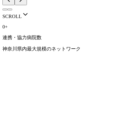
RECRUIT / VISIT
人を育てる医局で
SCROLL
ありたい。
0
+
連携・協力病院数
豊富な症例、専門性の高い診療、研究に取り組める環境。 そ
して、一人ひとりのキャリアに向き合う指導体制。
神奈川県内最大規模のネットワーク
横浜市立大学 消化器内科学教室で、 あなたらしい消化器内科
医の道を考えてみませんか。
見学・相談会はこちら
研修環境を見る
NETWORK
連携病院