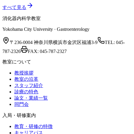
すべて見る
消化器内科学教室
Yokohama City University · Gastroenterology
〒236-0004 神奈川県横浜市金沢区福浦3-9
TEL:
045-
787-2326
FAX:
045-787-2327
教室について
教授挨拶
教室の沿革
スタッフ紹介
診療の特色
論文・業績一覧
同門会
入局・研修案内
教育・研修の特徴
キャリアパス