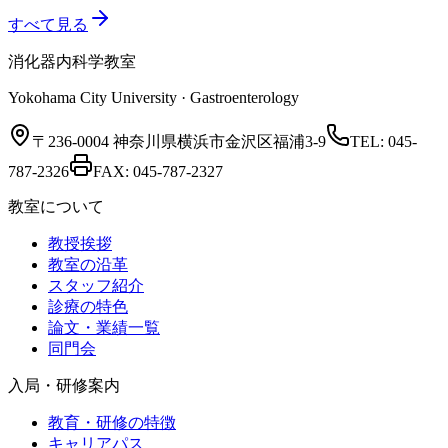
すべて見る
消化器内科学教室
Yokohama City University · Gastroenterology
〒236-0004 神奈川県横浜市金沢区福浦3-9
TEL:
045-
787-2326
FAX:
045-787-2327
教室について
教授挨拶
教室の沿革
スタッフ紹介
診療の特色
論文・業績一覧
同門会
入局・研修案内
教育・研修の特徴
キャリアパス