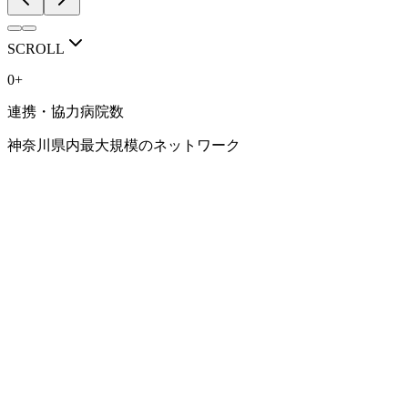
RECRUIT / VISIT
人を育てる医局で
SCROLL
ありたい。
0
+
連携・協力病院数
豊富な症例、専門性の高い診療、研究に取り組める環境。 そ
して、一人ひとりのキャリアに向き合う指導体制。
神奈川県内最大規模のネットワーク
横浜市立大学 消化器内科学教室で、 あなたらしい消化器内科
医の道を考えてみませんか。
見学・相談会はこちら
研修環境を見る
NETWORK
連携病院