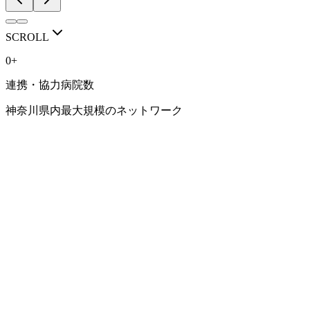
RECRUIT / VISIT
人を育てる医局で
SCROLL
ありたい。
0
+
連携・協力病院数
豊富な症例、専門性の高い診療、研究に取り組める環境。 
神奈川県内最大規模のネットワーク
横浜市立大学 消化器内科学教室で、 あなたらしい消化器内
見学・相談会はこちら
研修環境を見る
NETWORK
連携病院